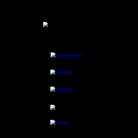
keraamika keraamika keraamika keraamika keraamika keraamika
keraamika keraamika keraamika keraamika keraamika keraamika
keraamika
annetürn, anne türn, anne türn anne türn anne türn
keraamika keraamika keraamika keraamika keraamika keraamika
keraamika keraamika keraamika keraamika keraamika keraamika
keraamika
annetürn, anne türn, anne türn anne türn anne türn